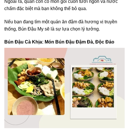
Ngoài ra, quán còn có món gỏi cuốn tươi ngon và nước
chấm đặc biệt mà bạn không thể bỏ qua.
Nếu bạn đang tìm một quán ăn đậm đà hương vị truyền
thống, Bún Đậu My sẽ là sự lựa chọn lý tưởng.
Bún Đậu Cà Khịa: Món Bún Đậu Đậm Đà, Độc Đáo