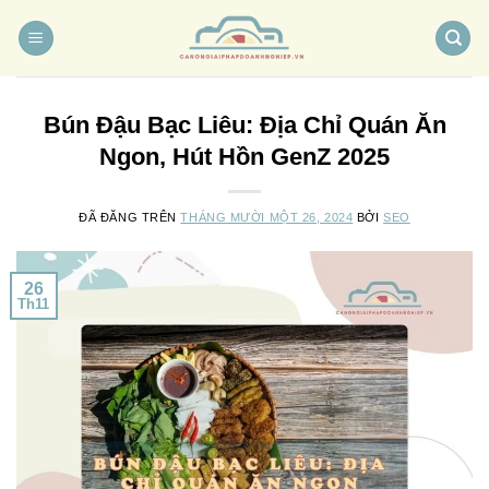
Chuyển
đến
nội
dung
Bún Đậu Bạc Liêu: Địa Chỉ Quán Ăn
Ngon, Hút Hồn GenZ 2025
ĐÃ ĐĂNG TRÊN
THÁNG MƯỜI MỘT 26, 2024
BỞI
SEO
26
Th11