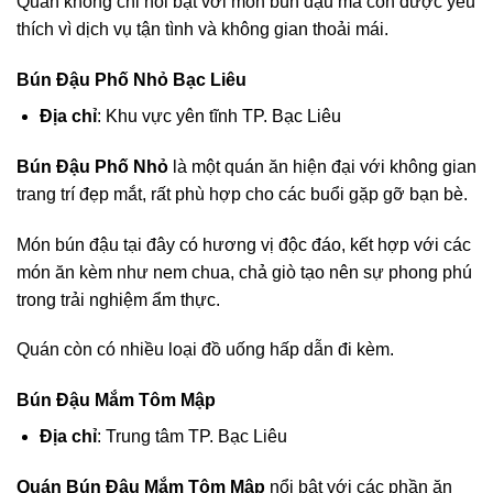
Quán không chỉ nổi bật với món bún đậu mà còn được yêu
thích vì dịch vụ tận tình và không gian thoải mái.
Bún Đậu Phố Nhỏ Bạc Liêu
Địa chỉ
: Khu vực yên tĩnh TP. Bạc Liêu
Bún Đậu Phố Nhỏ
là một quán ăn hiện đại với không gian
trang trí đẹp mắt, rất phù hợp cho các buổi gặp gỡ bạn bè.
Món bún đậu tại đây có hương vị độc đáo, kết hợp với các
món ăn kèm như nem chua, chả giò tạo nên sự phong phú
trong trải nghiệm ẩm thực.
Quán còn có nhiều loại đồ uống hấp dẫn đi kèm.
Bún Đậu Mắm Tôm Mập
Địa chỉ
: Trung tâm TP. Bạc Liêu
Quán Bún Đậu Mắm Tôm Mập
nổi bật với các phần ăn