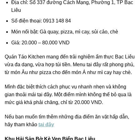
Địa chỉ: Số 337 đường Cách Mạng, Phường 1, TP Bạc
Liêu
Số điện thoại: 0913 148 84
Món nổi bật: Gà quay, pizza, mì cay, sủi cảo, chè
Giá: 20.000 – 80.000 VND
Quán Táo Kitchen mang đến trải nghiệm ẩm thực Bạc Liêu
vừa đa dạng, vừa hợp túi tiền. Menu tại đây rất phong phú,
từ món Âu như pizza cho đến món Á như mì cay hay chè.
Mình đặc biệt thích cách phục vụ nhanh nhẹn và không
gian thoải mái tại đây. Một điểm mình không thể bỏ qua là
mức giá khá phải chăng, chỉ từ 20.000 VND.
Nếu bạn muốn tìm thêm những địa điểm ăn vặt hấp dẫn,
hãy tham khảo
tại đây
Khu Hải Sản Bờ Kè Ven Biển Bạc Liêu