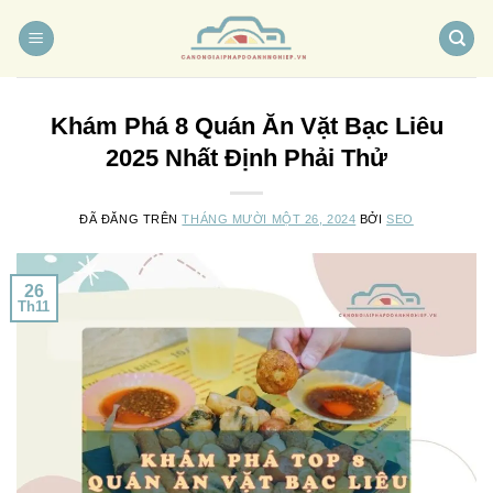
Chuyển
đến
nội
dung
Khám Phá 8 Quán Ăn Vặt Bạc Liêu
2025 Nhất Định Phải Thử
ĐÃ ĐĂNG TRÊN
THÁNG MƯỜI MỘT 26, 2024
BỞI
SEO
26
Th11