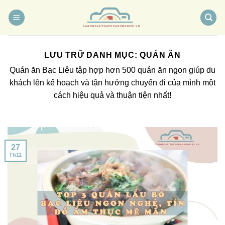
Chuyển
đến
nội
dung
LƯU TRỮ DANH MỤC:
QUÁN ĂN
Quán ăn Bạc Liêu tập hợp hơn 500 quán ăn ngon giúp du
khách lên kế hoạch và tận hưởng chuyến đi của mình một
cách hiệu quả và thuận tiện nhất!
27
Th11