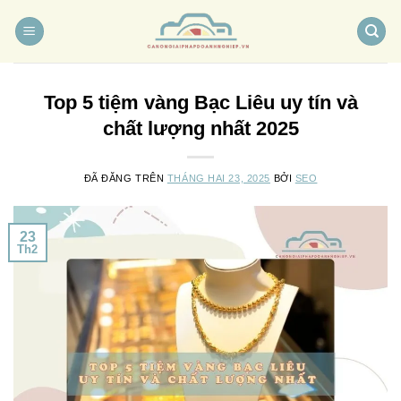
Chuyển
đến
nội
dung
Top 5 tiệm vàng Bạc Liêu uy tín và
chất lượng nhất 2025
ĐÃ ĐĂNG TRÊN
THÁNG HAI 23, 2025
BỞI
SEO
23
Th2