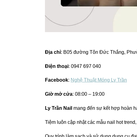
Địa chỉ
: B05 đường Tôn Đức Thắng, Phườn
Điện thoại
: 0947 697 040
Facebook
:
Nghệ Thuật Móng Ly Trần
Giờ mở cửa
: 08:00 – 19:00
Ly Trần Nail
mang đến sự kết hợp hoàn hảo
Tiệm luôn cập nhật các mẫu nail hot tren
Quy trình làm sạch và sử dụng dụng cụ đạt