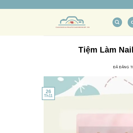
Chuyển
đến
nội
dung
Tiệm Làm Nail
ĐÃ ĐĂNG 
26
Th11