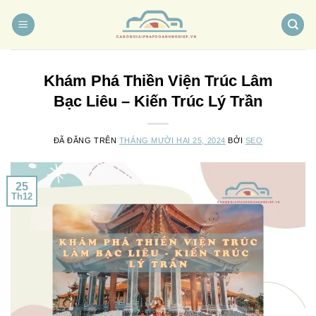
Chuyển
đến
nội
dung
Khám Phá Thiền Viện Trúc Lâm
Bạc Liêu – Kiến Trúc Lý Trần
ĐÃ ĐĂNG TRÊN
THÁNG MƯỜI HAI 25, 2024
BỞI
SEO
25
Th12