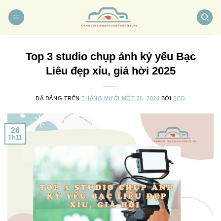
Chuyển
đến
nội
dung
Top 3 studio chụp ảnh kỷ yếu Bạc
Liêu đẹp xỉu, giá hời 2025
ĐÃ ĐĂNG TRÊN
THÁNG MƯỜI MỘT 26, 2024
BỞI
SEO
26
Th11