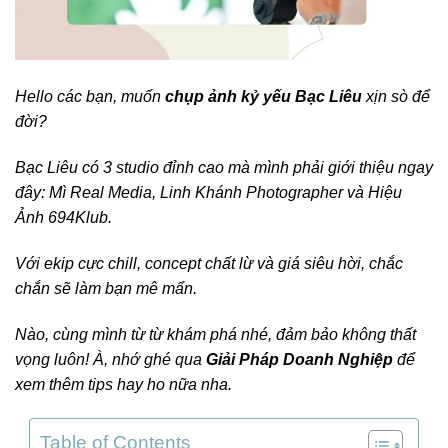
Hello các bạn, muốn
chụp ảnh kỷ yếu Bạc Liêu
xịn sò để
đời?
Bạc Liêu có 3 studio đỉnh cao mà mình phải giới thiệu ngay
đây: Mì Real Media, Linh Khánh Photographer và Hiệu
Ảnh 694Klub.
Với ekip cực chill, concept chất lừ và giá siêu hời, chắc
chắn sẽ làm bạn mê mẩn.
Nào, cùng mình từ từ khám phá nhé, đảm bảo không thất
vọng luôn! À, nhớ ghé qua
Giải Pháp Doanh Nghiệp
để
xem thêm tips hay ho nữa nha.
Table of Contents