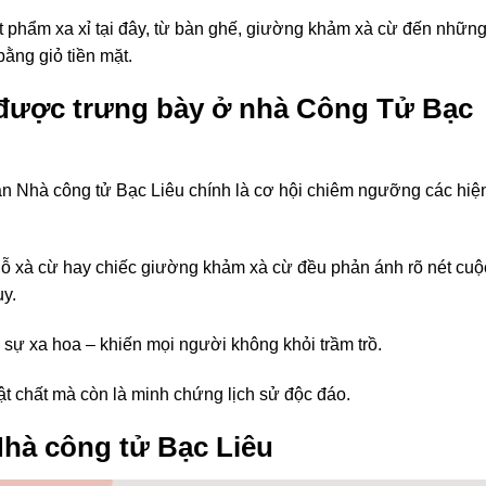
t phẩm xa xỉ tại đây, từ bàn ghế, giường khảm xà cừ đến nhữn
ằng giỏ tiền mặt.
 được trưng bày ở nhà Công Tử Bạc
an Nhà công tử Bạc Liêu chính là cơ hội chiêm ngưỡng các hiệ
 xà cừ hay chiếc giường khảm xà cừ đều phản ánh rõ nét cuộ
uy.
a sự xa hoa – khiến mọi người không khỏi trầm trồ.
ật chất mà còn là minh chứng lịch sử độc đáo.
hà công tử Bạc Liêu