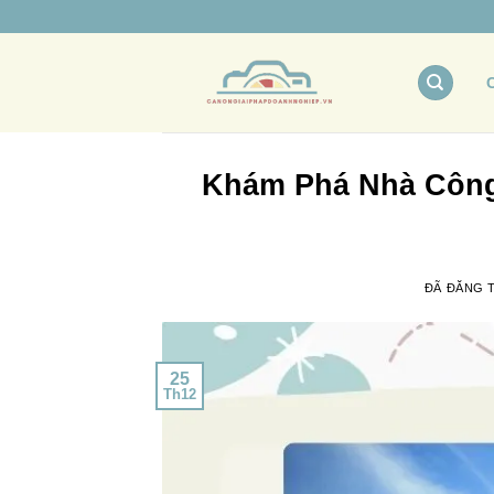
Chuyển
đến
nội
dung
Khám Phá Nhà Công 
ĐÃ ĐĂNG 
25
Th12