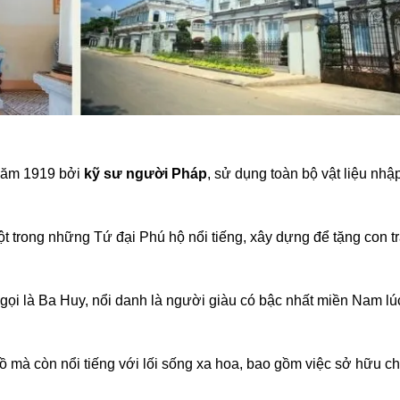
năm 1919 bởi
kỹ sư người Pháp
, sử dụng toàn bộ vật liệu nhậ
t trong những Tứ đại Phú hộ nổi tiếng, xây dựng để tặng con tr
n gọi là Ba Huy, nổi danh là người giàu có bậc nhất miền Nam lú
ồ mà còn nổi tiếng với lối sống xa hoa, bao gồm việc sở hữu ch