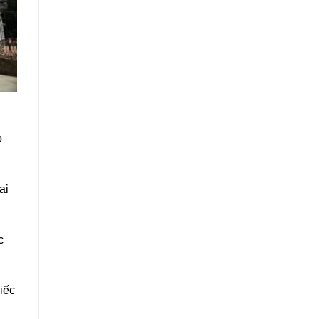
p
ai
c
iếc