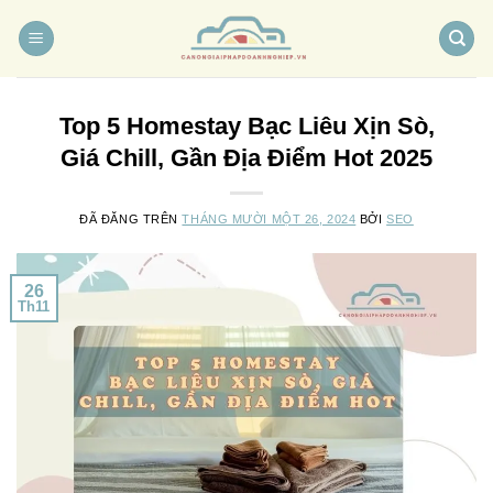
Chuyển
đến
nội
dung
Top 5 Homestay Bạc Liêu Xịn Sò,
Giá Chill, Gần Địa Điểm Hot 2025
ĐÃ ĐĂNG TRÊN
THÁNG MƯỜI MỘT 26, 2024
BỞI
SEO
26
Th11