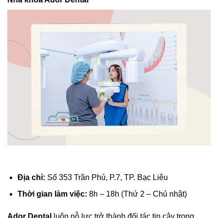
Địa chỉ:
Số 353 Trần Phú, P.7, TP. Bạc Liêu
Thời gian làm việc:
8h – 18h (Thứ 2 – Chủ nhật)
Ador Dental
luôn nỗ lực trở thành đối tác tin cậy trong