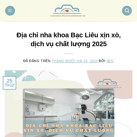
Chuyển
đến
nội
dung
Địa chỉ nha khoa Bạc Liêu xịn xò,
dịch vụ chất lượng 2025
ĐÃ ĐĂNG TRÊN
THÁNG MƯỜI HAI 25, 2024
BỞI
SEO
25
Th12