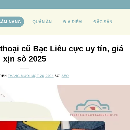
CẨM NANG
QUÁN ĂN
ĐỊA ĐIỂM
ĐẶC SẢN
hoại cũ Bạc Liêu cực uy tín, giá
xịn sò 2025
TRÊN
THÁNG MƯỜI MỘT 26, 2024
BỞI
SEO