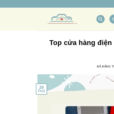
Chuyển
đến
nội
dung
Top cửa hàng điện t
ĐÃ ĐĂNG 
26
Th11