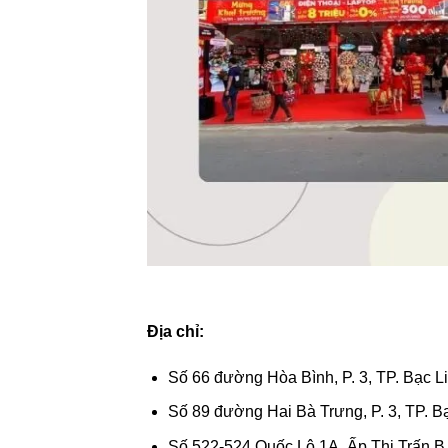
Địa chỉ:
Số 66 đường Hòa Bình, P. 3, TP. Bạc L
Số 89 đường Hai Bà Trưng, P. 3, TP. Bạ
Số 522-524 Quốc Lộ 1A, Ấp Thị Trấn B,