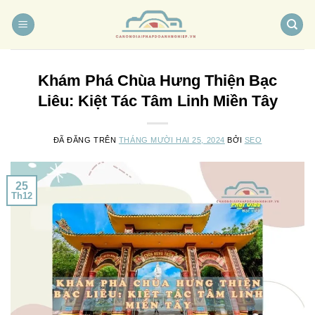
Chuyển
đến
nội
dung
Khám Phá Chùa Hưng Thiện Bạc
Liêu: Kiệt Tác Tâm Linh Miền Tây
ĐÃ ĐĂNG TRÊN
THÁNG MƯỜI HAI 25, 2024
BỞI
SEO
25
Th12